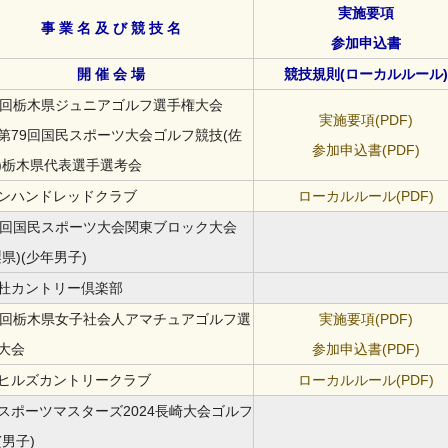
実施要項
事 業 名 及 び 競 技 名
参加申込書
開 催 会 場
競技規則(ローカルルール)
2回栃木県ジュニアゴルフ選手権大会
実施要項(PDF)
第79回国民スポーツ大会ゴルフ競技(佐
参加申込書(PDF)
)栃木県代表選手選考会
ンハンドレッドクラブ
ローカルルール(PDF)
9回国民スポーツ大会関東ブロック大会
梨県)(少年男子)
杜カントリー倶楽部
0回栃木県女子社会人アマチュアゴルフ選
実施要項(PDF)
大会
参加申込書(PDF)
ヒルズカントリークラブ
ローカルルール(PDF)
スポーツマスターズ2024長崎大会ゴルフ
(男子)