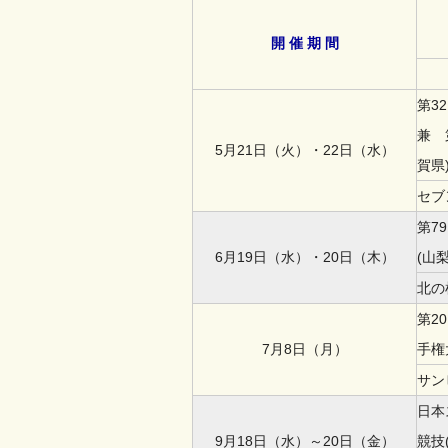
開 催 期 間
第3
兼 
5月21日（火）・22日（水）
賀県
セブ
第7
6月19日（水）・20日（木）
(山
北の
第2
7月8日（月）
手権
サン
日本
9月18日（水）～20日（金）
競技