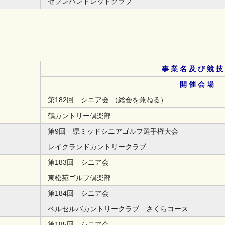
セブンハンドレッドクラブ
事 業 名 及 び 競 技
開 催 会 場
第182回 シニア会 （総会を兼ねる）
鶴カントリー倶楽部
第9回 県ミッドシニアゴルフ選手権大会
レイクランドカントリークラブ
第183回 シニア会
東松苑ゴルフ倶楽部
第184回 シニア会
ベルセルバカントリークラブ さくらコース
第185回 シニア会